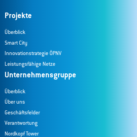
Projekte
Überblick
Smart City
Innovationstrategie ÖPNV
Leistungsfähige Netze
Unternehmensgruppe
Überblick
Über uns
Geschäftsfelder
Verantwortung
Nordkopf Tower