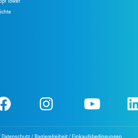
opf Tower
ichte
/
Datenschutz
/
Barrierefreiheit
/
Einkaufsbedingungen