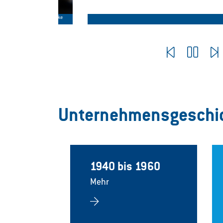
tthias Leitzke
Pause
Unternehmensgeschic
de
1940 bis 1960
Mehr