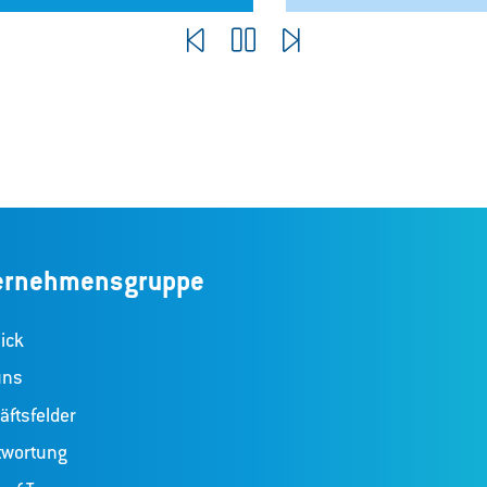
Pause
ernehmensgruppe
ick
uns
ftsfelder
twortung