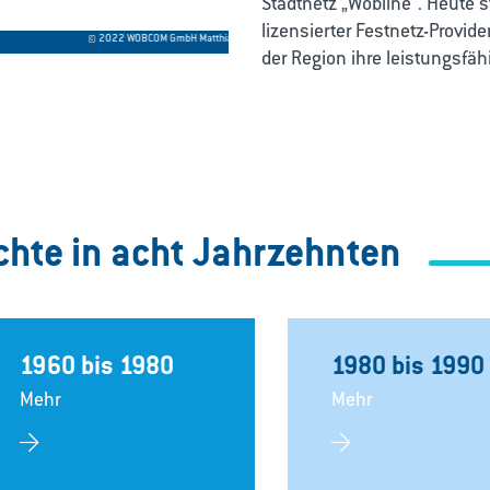
Stadtnetz „Wobline“. Heute st
lizensierter Festnetz-Provid
© 2022 WOBCOM GmbH Matthias Leitzke
der Region ihre leistungsfäh
hte in acht Jahrzehnten
1960 bis 1980
1980 bis 1990
Mehr
Mehr