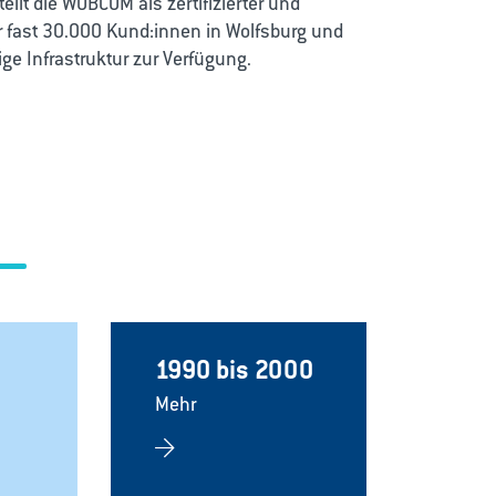
ellt die WOBCOM als zertifizierter und
er fast 30.000 Kund:innen in Wolfsburg und
© 2022 WOBCOM GmbH Matthias Leitzke
ige Infrastruktur zur Verfügung.
1990 bis 2000
2000
Mehr
Mehr