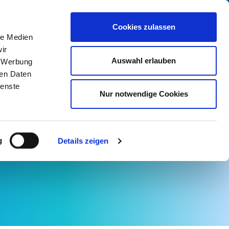
dung
Leichte Sprache
Kontrast
Cookies zulassen
le Medien
ir
Suche
Auswahl erlauben
, Werbung
ren Daten
ienste
 bis 2010
2010 bis 2020
Ab 2020
Nur notwendige Cookies
g
Details zeigen