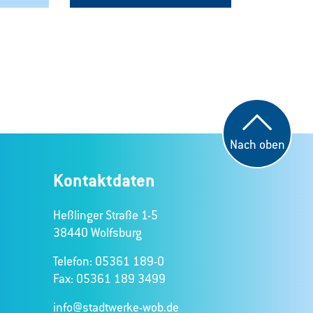
Nach oben
Kontaktdaten
Heßlinger Straße 1-5
38440 Wolfsburg
Telefon: 05361 189-0
Fax: 05361 189 3499
info@stadtwerke-wob.de