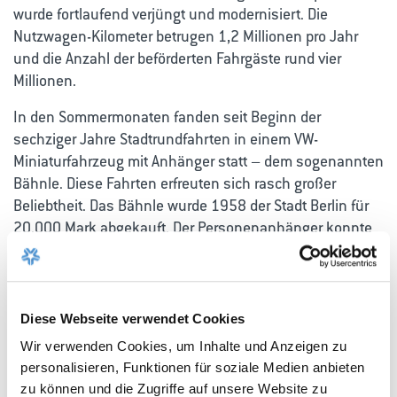
wurde fortlaufend verjüngt und modernisiert. Die
Nutzwagen-Kilometer betrugen 1,2 Millionen pro Jahr
und die Anzahl der beförderten Fahrgäste rund vier
Millionen.
In den Sommermonaten fanden seit Beginn der
sechziger Jahre Stadtrundfahrten in einem VW-
Miniaturfahrzeug mit Anhänger statt – dem sogenannten
Bähnle. Diese Fahrten erfreuten sich rasch großer
Beliebtheit. Das Bähnle wurde 1958 der Stadt Berlin für
20.000 Mark abgekauft. Der Personenanhänger konnte
bis zu 50 Fahrgäste aufnehmen. Für die Pflege und
Wartung sämtlicher Fahrzeuge errichteten die Stadtwerke
eine neue Halle samt Ersatzteillager und
Verwaltungsbereich. Ab 1976 war das Golf-Bähnle auf
Diese Webseite verwendet Cookies
Wolfsburgs Straßen unterwegs. Das neue Modell
Wir verwenden Cookies, um Inhalte und Anzeigen zu
verfügte als Zugwagen über einen umgebauten Golf mit
personalisieren, Funktionen für soziale Medien anbieten
einem Spezialanhänger- Kostenpunkt: Das alte Käfer-
zu können und die Zugriffe auf unsere Website zu