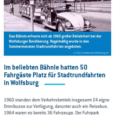
Das Bähnle erfreute sich ab 1960 großer Beliebtheit bei der
Wolfsburger Bevölkerung. Regelmäßig wurde in den
Sommermonaten Stadtrundfahrten angeboten.
© 2022 Stadtwerke Wolfsburg AG
Im beliebten Bähnle hatten 50
Fahrgäste Platz für Stadtrundfahrten
in Wolfsburg
1960 standen dem Verkehrsbetrieb insgesamt 24 eigne
Omnibusse zur Verfügung, darunter auch ein Reisebus.
1964 waren es bereits 36 Fahrzeuge. Der Fuhrpark