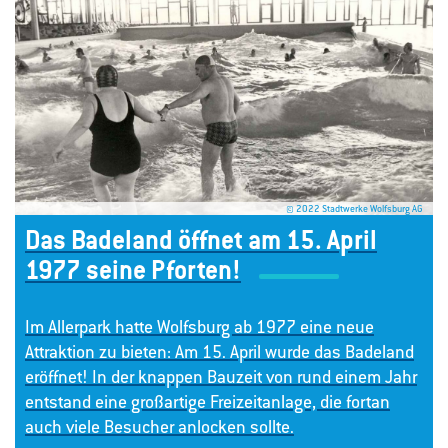
© 2022 Stadtwerke Wolfsburg AG
Das Badeland öffnet am 15. April
1977 seine Pforten!
Im Allerpark hatte Wolfsburg ab 1977 eine neue
Attraktion zu bieten: Am 15. April wurde das Badeland
eröffnet! In der knappen Bauzeit von rund einem Jahr
entstand eine großartige Freizeitanlage, die fortan
auch viele Besucher anlocken sollte.