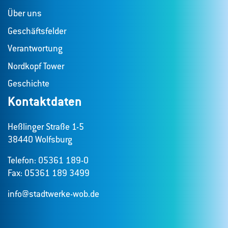
Über uns
Geschäftsfelder
Verantwortung
Nordkopf Tower
Geschichte
Kontaktdaten
Heßlinger Straße 1-5
38440 Wolfsburg
Telefon: 05361 189-0
Fax: 05361 189 3499
info@stadtwerke-wob.de