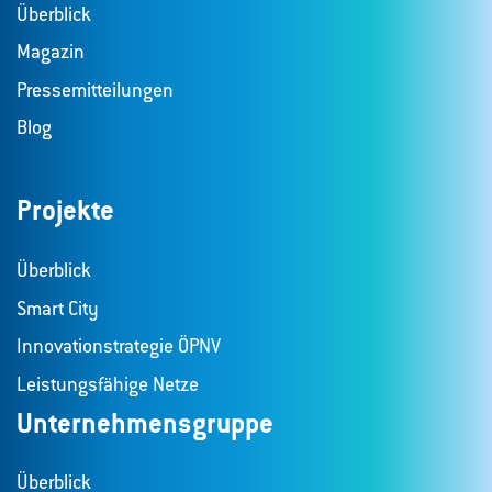
Überblick
Magazin
Pressemitteilungen
Blog
Projekte
Überblick
Smart City
Innovationstrategie ÖPNV
Leistungsfähige Netze
Unternehmensgruppe
Überblick