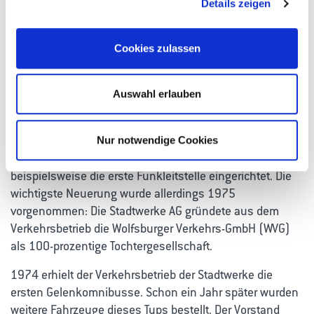
Details zeigen
Gründung der Wolfsburger Verkehrs-
Cookies zulassen
GmbH als 100 %-ige
Tochtergesellschaft
Auswahl erlauben
Ebenso wie bei den Stadtwerken standen die siebziger
Jahre auch für den Verkehrsbetrieb ganz im Zeichen
Nur notwendige Cookies
zahlreicher Veränderungen. So wurde 1971
beispielsweise die erste Funkleitstelle eingerichtet. Die
wichtigste Neuerung wurde allerdings 1975
vorgenommen: Die Stadtwerke AG gründete aus dem
Verkehrsbetrieb die Wolfsburger Verkehrs-GmbH (WVG)
als 100-prozentige Tochtergesellschaft.
1974 erhielt der Verkehrsbetrieb der Stadtwerke die
ersten Gelenkomnibusse. Schon ein Jahr später wurden
weitere Fahrzeuge dieses Typs bestellt. Der Vorstand