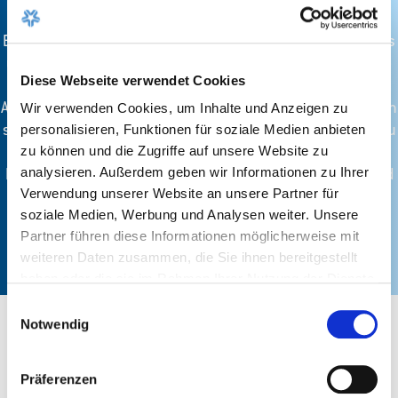
Erforschung und lebendige Darstellung praxisnahen Bedarfs
und Einsatzmöglichkeiten von 5G als Schlüsseltechnologie
Diese Webseite verwendet Cookies
im Kontext einer Smart Region/Smart City innerhalb der
Anwendungsfelder Mobilität, eHealth und Smart Construction
Wir verwenden Cookies, um Inhalte und Anzeigen zu
sowie technologieorientierte Querschnittsaktivitäten. Aufbau
personalisieren, Funktionen für soziale Medien anbieten
und Betrieb einer Software-Plattform, die Fahrzeuge,
zu können und die Zugriffe auf unsere Website zu
analysieren. Außerdem geben wir Informationen zu Ihrer
Infrastrukturelemente, verschiedene Daten-Plattformen und
Verwendung unserer Website an unsere Partner für
Dienste vernetzt und den Abruf von Daten über eine
soziale Medien, Werbung und Analysen weiter. Unsere
standardisierte Schnittstelle ermöglicht.
Partner führen diese Informationen möglicherweise mit
weiteren Daten zusammen, die Sie ihnen bereitgestellt
Jetzt lesen
haben oder die sie im Rahmen Ihrer Nutzung der Dienste
gesammelt haben.
Einwilligungsauswahl
Notwendig
Präferenzen