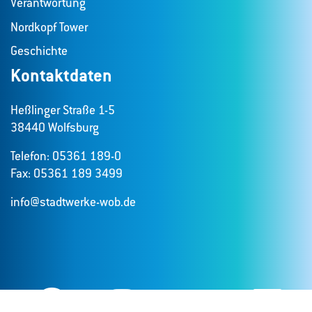
Verantwortung
Nordkopf Tower
Geschichte
Kontaktdaten
Heßlinger Straße 1-5
38440 Wolfsburg
Telefon: 05361 189-0
Fax: 05361 189 3499
info@stadtwerke-wob.de