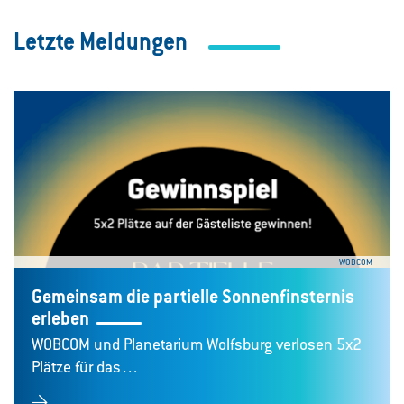
Letzte Meldungen
WOBCOM
Gemeinsam die partielle Sonnenfinsternis
erleben
WOBCOM und Planetarium Wolfsburg verlosen 5x2
Plätze für das…