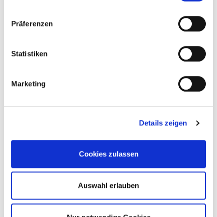
Präferenzen
Kommentare (0)
Statistiken
Keine Kommentare gefunden!
Marketing
Details zeigen
Neuen Kommentar schreiben
Name:
Cookies zulassen
Auswahl erlauben
E-Mail-Adresse: