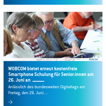
WOBCOM
WOBCOM bietet erneut kostenfreie
Smartphone Schulung für Senior:innen am
26. Juni an
Anlässlich des bundesweiten Digitaltags am
Freitag, den 26. Juni…