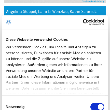
Stadtwerke Wolfsburg
Angelina Stoppel, Laini-Li Wenzlau, Katrin Schmidt.
(v.l.)
Ansprechpartnerin
Diese Webseite verwendet Cookies
Wir verwenden Cookies, um Inhalte und Anzeigen zu
Petra Buerke
personalisieren, Funktionen für soziale Medien anbieten
zu können und die Zugriffe auf unsere Website zu
Unternehmensentwicklung und Kommunikation
analysieren. Außerdem geben wir Informationen zu Ihrer
Stadtwerke Wolfsburg AG
Verwendung unserer Website an unsere Partner für
soziale Medien, Werbung und Analysen weiter. Unsere
05361 189-8491
Partner führen diese Informationen möglicherweise mit
0171 8644694
weiteren Daten zusammen, die Sie ihnen bereitgestellt
haben oder die sie im Rahmen Ihrer Nutzung der Dienste
petra.buerke@stadtwerke-wob.de
gesammelt haben.
Einwilligungsauswahl
Notwendig