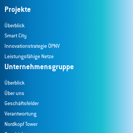
Projekte
Überblick
Smart City
Innovationstrategie ÖPNV
Leistungsfähige Netze
Unternehmensgruppe
Überblick
Über uns
Geschäftsfelder
Verantwortung
Nordkopf Tower