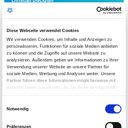
Christian Dieckhoff
Leiter WDZ
Stadtwerke Wolfsburg AG
Diese Webseite verwendet Cookies
05361 8911-272
Wir verwenden Cookies, um Inhalte und Anzeigen zu
christian.dieckhoff@wdz.de
personalisieren, Funktionen für soziale Medien anbieten
zu können und die Zugriffe auf unsere Website zu
analysieren. Außerdem geben wir Informationen zu Ihrer
Verwendung unserer Website an unsere Partner für
Anatoli Seliwanow
soziale Medien, Werbung und Analysen weiter. Unsere
Leiter Betrieb
Partner führen diese Informationen möglicherweise mit
weiteren Daten zusammen, die Sie ihnen bereitgestellt
WOBCOM GmbH
haben oder die sie im Rahmen Ihrer Nutzung der Dienste
gesammelt haben.
05361 8911-171
Einwilligungsauswahl
Notwendig
anatoli.seliwanow@wobcom.de
Präferenzen