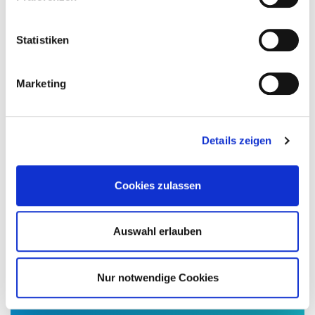
Prof. Dr. Jan-F. Lass
Statistiken
Institutsleiter Fakultät Fahrzeugtechnik
Ostfalia Hochschule für angewandte
Marketing
Wissenschaften
05361 8922-21210
Details zeigen
j.lass@ostfalia.de
Cookies zulassen
Wolfsburger EnergieAgentur GmbH
Auswahl erlauben
05361 891-8235
info@energieagentur-wolfsburg.de
Nur notwendige Cookies