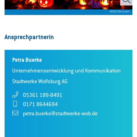
WOBCOM GmbH
Ansprechpartnerin
Petra Buerke
Unternehmensentwicklung und Kommunikation
Stadtwerke Wolfsburg AG
05361 189-8491
0171 8644694
petra.buerke@stadtwerke-wob.de