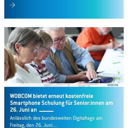
WOBCOM
WOBCOM bietet erneut kostenfreie
Smartphone Schulung für Senior:innen am
26. Juni an
Anlässlich des bundesweiten Digitaltags am
Freitag, den 26. Juni…