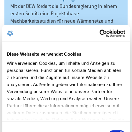
Mit der BEW fördert die Bundesregierung in einem
ersten Schritt eine Projektphase
Machbarkeitsstudien für neue Wärmenetze und
Transformationspläne für die Umstellung
bestehender Netze auf erneuerbare Energien und
Abwärme. Kernstück der BEW ist dann in einem
weiteren Schritt die Förderung von Investitionen
Diese Webseite verwendet Cookies
und teilweise sogar Betriebskosten, wenn die in
Wir verwenden Cookies, um Inhalte und Anzeigen zu
den Machbarkeitsstudien und
personalisieren, Funktionen für soziale Medien anbieten
Transformationsplänen beschriebenen
zu können und die Zugriffe auf unsere Website zu
Maßnahmen umgesetzt werden. Auf Basis der
analysieren. Außerdem geben wir Informationen zu Ihrer
verfügbaren Haushaltsmittel von 2,98 Milliarden
Verwendung unserer Website an unsere Partner für
Euro sollen bis 2030 die Installation von
soziale Medien, Werbung und Analysen weiter. Unsere
durchschnittlich bis zu 681 Megawatt erneuerbarer
Partner führen diese Informationen möglicherweise mit
Wärmeerzeugungsleistung pro Jahr gefördert und
weiteren Daten zusammen, die Sie ihnen bereitgestellt
Investitionen von durchschnittlich rund 1174
haben oder die sie im Rahmen Ihrer Nutzung der Dienste
Millionen Euro jährlich angestoßen werden.
gesammelt haben.
Einwilligungsauswahl