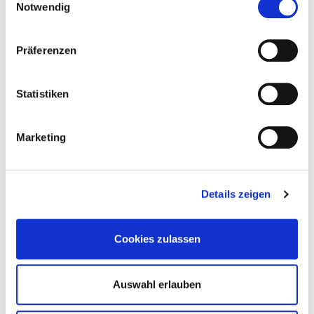
Notwendig
Präferenzen
Statistiken
Kommentare (0)
Marketing
Keine Kommentare gefunden!
Details zeigen
Neuen Kommentar schreiben
Cookies zulassen
Name:
Auswahl erlauben
E-Mail-Adresse: