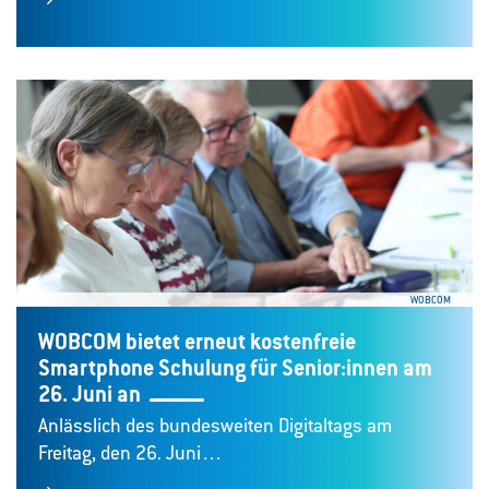
WOBCOM
WOBCOM bietet erneut kostenfreie
Smartphone Schulung für Senior:innen am
26. Juni an
Anlässlich des bundesweiten Digitaltags am
Freitag, den 26. Juni…