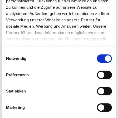
personalisieren, Funktionen für soziale Medien anbieten
Gymnasium Schule fallersleben
zu können und die Zugriffe auf unsere Website zu
03.04.2025
analysieren. Außerdem geben wir Informationen zu Ihrer
Verwendung unserer Website an unsere Partner für
5
soziale Medien, Werbung und Analysen weiter. Unsere
8
Partner führen diese Informationen möglicherweise mit
weiteren Daten zusammen, die Sie ihnen bereitgestellt
haben oder die sie im Rahmen Ihrer Nutzung der Dienste
6
gesammelt haben.
Einwilligungsauswahl
Hallo schönen guten Tag, Ich heiße
Notwendig
Yasmin Yahya und bin 5. Klasse .Und
habe mein Zukunftstag und möchte
Präferenzen
gerne bei euch mitmachen
am
Antworten
Statistiken
Alex Guban
Guten Tag, mein Name ist Alex Guban, ich bin ein
Marketing
Schüler des 8. Jahrgangs auf dem Ratsgymansium
und möchte den Zukunftstag bei euch verbringen da