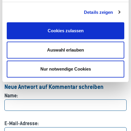
ich mehr über die Arbeit bei euch erfahren will.
Details zeigen
am
Antworten
Ryan Sutherland
Cookies zulassen
Hallo, ich bin Ryan und gehe in die 8.Klasse auf der
Heinrich-Nordhoff-Gesamtschule und würde gerne
Auswahl erlauben
bei Ihnen den Zukunftstag erleben.
am
Antworten
Nur notwendige Cookies
Neue Antwort auf Kommentar schreiben
Name:
E-Mail-Adresse: