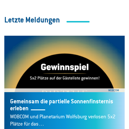
Letzte Meldungen
WOBCOM
Gemeinsam die partielle Sonnenfinsternis
erleben
WOBCOM und Planetarium Wolfsburg verlosen 5x2
Plätze für das…