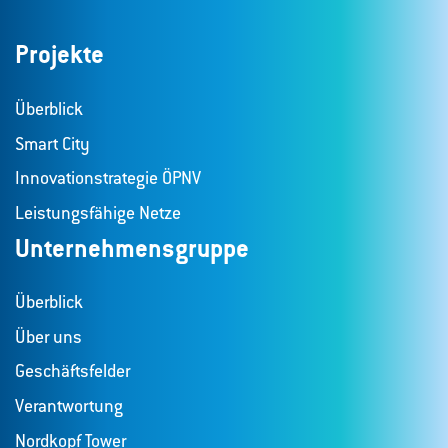
Projekte
Überblick
Smart City
Innovationstrategie ÖPNV
Leistungsfähige Netze
Unternehmensgruppe
Überblick
Über uns
Geschäftsfelder
Verantwortung
Nordkopf Tower